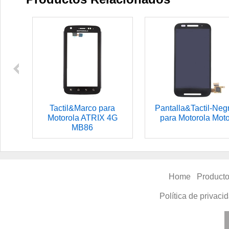
la
Tactil&Marco para
Pantalla&Tactil-Neg
2
Motorola ATRIX 4G
para Motorola Mot
MB86
Home
Product
Política de privaci